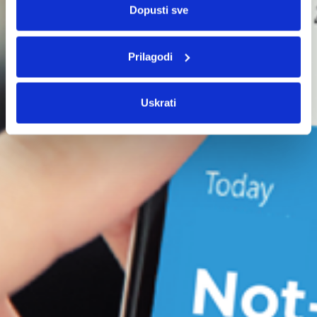
Dopusti sve
Prilagodi
Uskrati