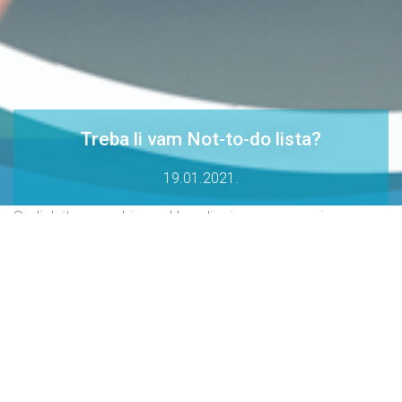
Treba li vam Not-to-do lista?
19.01.2021.
Sudjelujte na webinaru „Upravljanje vremenom i
prioritetima za zdravstvene profesionalce“
Upoznajte tehnike organizacije vremena koje će vam olakšati da
posložite prioritete, odredite što je bitno, što hitno te saznajte zašto
vam je osim one dobro poznate, potrebna i ova –
Not-to-do lista
.
doc.dr.sc.
Arijana Meštrović
¸ mag.pharm, FFIP Pharma Expert i
Jasmina Lukačević
, Human Resources konzultant, HRPRO d.o.o.,
održat će webinar, odnosno dvosatnu online edukaciju,
27.