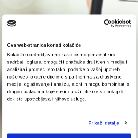
Ova web-stranica koristi kolačiće
Kolačiće upotrebljavamo kako bismo personalizirali
sadržaj i oglase, omogućili značajke društvenih medija i
analizirali promet. Isto tako, podatke o vašoj upotrebi
naše web-lokacije dijelimo s partnerima za društvene
medije, oglašavanje i analizu, a oni ih mogu kombinirati s
drugim podacima koje ste im pružili ili koje su prikupili
dok ste upotrebljavali njihove usluge.
Prikaži detalje