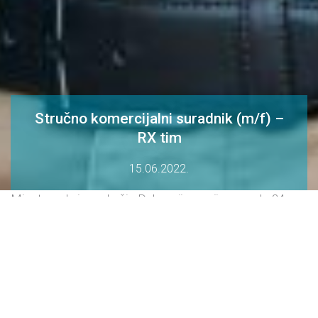
Stručno komercijalni suradnik (m/f) –
RX tim
15.06.2022.
Mjesto rada je područje Dalmacije, a prijave su do 24.
lipnja.
Salveo je farmaceutska tvrtka koja na tržištu središnje i
istočne Europe od 2007. godine, poštujući najviše
standarde kvalitete, gradi uspješne brandove kojima se