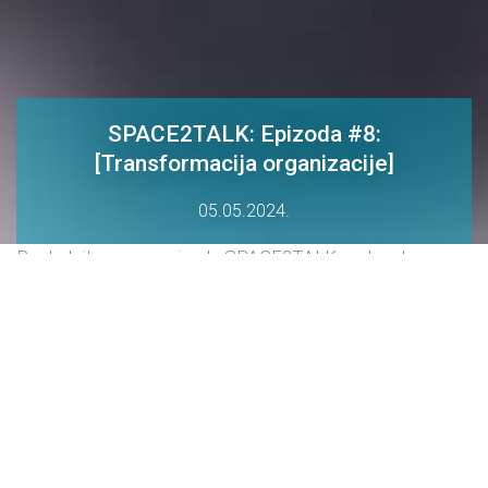
SPACE2TALK: Epizoda #8:
[Transformacija organizacije]
05.05.2024.
Pogledajte osmu epizodu SPACE2TALK podcasta.
U osmoj epizodi SPACE2TALK PODCASTA ugostiti smo Alana
Žepeca, osnivača i vlasnika kompanije LQ te poduzetnika s više od
30 godina iskustva.
Alan je također coach i trener koji zadnjih 20 godina, sa svojim
timom, radi na vještinama, mindsetu te kulturi velikih i malih
organizacija.